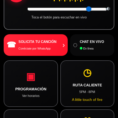
Toca el botón para escuchar en vivo
SOLICITA TU CANCIÓN
CHAT EN VIVO
☎
◌
›
Conéctate por WhatsApp
En línea
◷
▣
RUTA CALIENTE
PROGRAMACIÓN
5PM - 8PM
Ver horarios
A little touch of fire