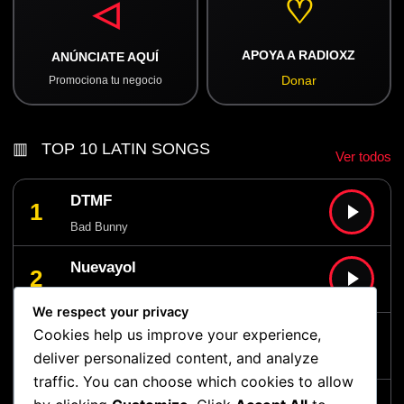
♡
◁
APOYA A RADIOXZ
ANÚNCIATE AQUÍ
Donar
Promociona tu negocio
▥ TOP 10 LATIN SONGS
Ver todos
DTMF
1
Bad Bunny
Nuevayol
2
Bad Bunny
We respect your privacy
Matadora
Cookies help us improve your experience,
3
deliver personalized content, and analyze
Karol G
traffic. You can choose which cookies to allow
Ayúdame