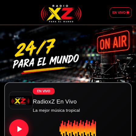
Skip
to
EN VIVO
content
EN VIVO
RadioxZ En Vivo
La mejor música tropical